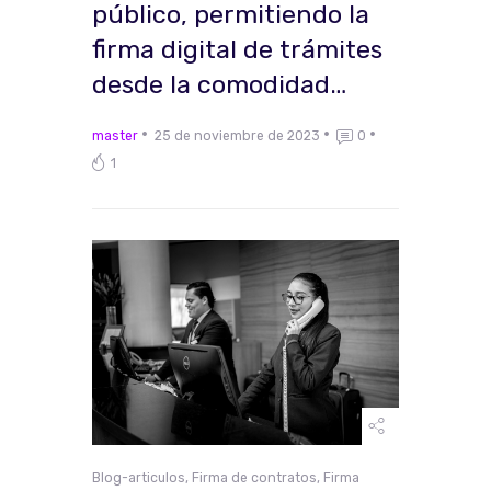
público, permitiendo la
firma digital de trámites
desde la comodidad…
master
25 de noviembre de 2023
0
1
Blog-articulos
,
Firma de contratos
,
Firma