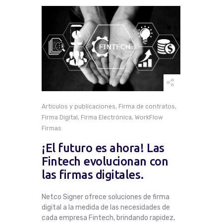
Artículos y publicaciones
,
Firma de contratos
,
Firma Digital
,
Firma Electrónica
,
WorkFlow
Firmas
¡El futuro es ahora! Las
Fintech evolucionan con
las firmas digitales.
Netco Signer ofrece soluciones de firma
digital a la medida de las necesidades de
cada empresa Fintech, brindando rapidez,