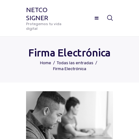
NETCO
SIGNER
NETCO SIGNER
Protegemos tu vida
digital
Protegemos tu vida digital
Firma Electrónica
Home
Todas las entradas
Manual De Uso Netco Signer
Firma Electrónica
¿Cómo Configurar Tu Firma
Digital Certificada?
Preguntas Frecuentes
Solicitar Soporte