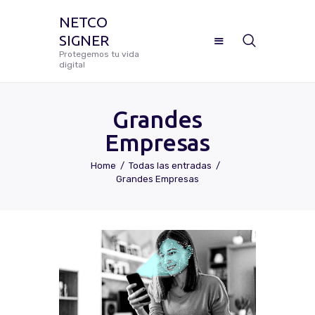
NETCO
SIGNER
NETCO SIGNER
Protegemos tu vida
digital
Protegemos tu vida digital
Grandes
Empresas
Manual De Uso Netco Signer
Home
Todas las entradas
Grandes Empresas
¿Cómo Configurar Tu Firma
Digital Certificada?
Preguntas Frecuentes
Solicitar Soporte