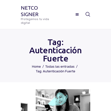
NETCO
SIGNER
NETCO SIGNER
Protegemos tu vida
digital
Protegemos tu vida digital
Tag:
Autenticación
Manual De Uso Netco Signer
Fuerte
¿Cómo Configurar Tu Firma
Home
Todas las entradas
Digital Certificada?
Tag: Autenticación Fuerte
Preguntas Frecuentes
Solicitar Soporte