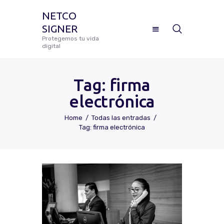
NETCO
SIGNER
NETCO SIGNER
Protegemos tu vida
digital
Protegemos tu vida digital
Tag: firma
electrónica
Manual De Uso Netco Signer
Home
Todas las entradas
Tag: firma electrónica
¿Cómo Configurar Tu Firma
Digital Certificada?
Preguntas Frecuentes
Solicitar Soporte