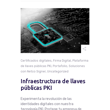
Certificados digitales
,
Firma Digital
,
Plataforma
de llaves públicas PKI
,
Portafolio
,
Soluciones
con Netco Signer
,
Uncategorized
Infraestructura de llaves
públicas PKI
Experimenta la revolución de las
identidades digitales con nuestra
tecnología PKI. Protege tu empresa de