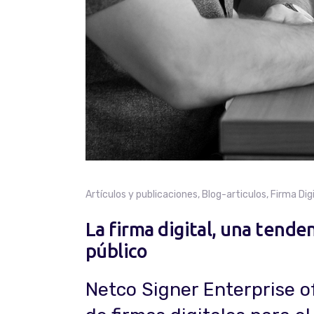
Artículos y publicaciones
,
Blog-articulos
,
Firma Dig
La firma digital, una tende
público
Netco Signer Enterprise o