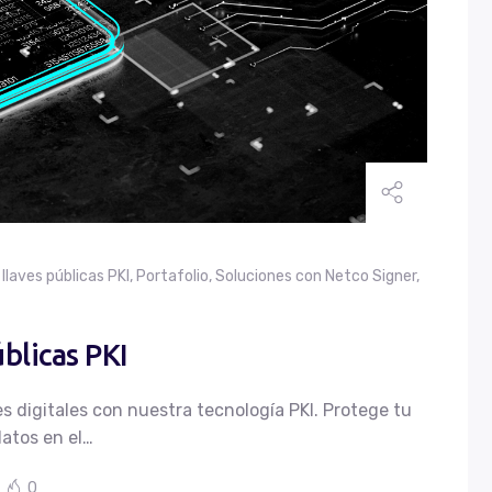
llaves públicas PKI
,
Portafolio
,
Soluciones con Netco Signer
,
úblicas PKI
s digitales con nuestra tecnología PKI. Protege tu
atos en el…
0