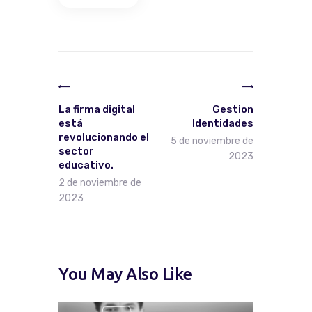
Navegación
de
Previous
Next
entradas
post:
post:
La firma digital
Gestion
está
Identidades
revolucionando el
5 de noviembre de
sector
2023
educativo.
2 de noviembre de
2023
You May Also Like