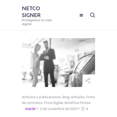
NETCO
SIGNER
NETCO SIGNER
Protegemos tu vida
digital
Protegemos tu vida digital
Manual De Uso Netco Signer
¿Cómo Configurar Tu Firma
Digital Certificada?
Preguntas Frecuentes
Artículos y publicaciones
,
Blog-articulos
,
Firma
Solicitar Soporte
de contratos
,
Firma Digital
,
WorkFlow Firmas
master
3 de noviembre de 2023
4