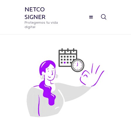
NETCO
SIGNER
NETCO SIGNER
Protegemos tu vida
digital
Protegemos tu vida digital
Manual De Uso Netco Signer
¿Cómo Configurar Tu Firma
Digital Certificada?
Preguntas Frecuentes
Solicitar Soporte