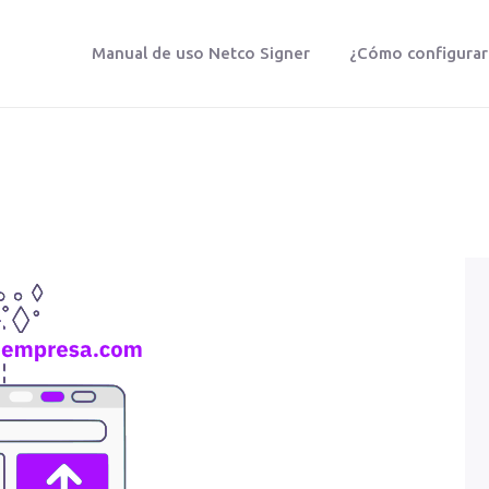
Manual de uso Netco Signer
¿Cómo configurar t
NETCO SIGNER
Protegemos tu vida digital
Manual De Uso Netco Signer
¿Cómo Configurar Tu Firma Digital
Certificada?
Preguntas Frecuentes