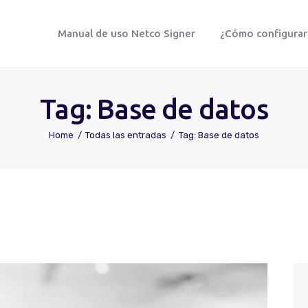
Manual de uso Netco Signer
¿Cómo configurar t
NETCO SIGNER
Protegemos tu vida digital
Tag: Base de datos
Home
Todas las entradas
Tag: Base de datos
Manual De Uso Netco Signer
¿Cómo Configurar Tu Firma Digital
Certificada?
Preguntas Frecuentes