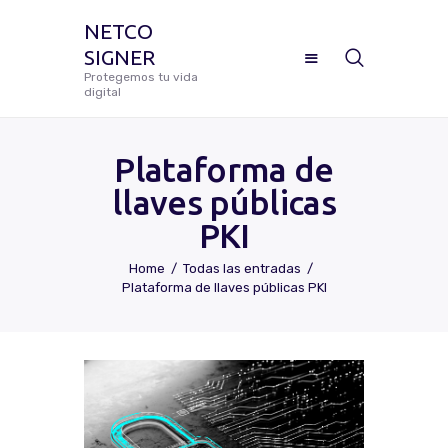
NETCO
SIGNER
NETCO SIGNER
Protegemos tu vida
digital
Protegemos tu vida digital
Plataforma de
llaves públicas
Manual De Uso Netco Signer
PKI
¿Cómo Configurar Tu Firma
Home
Todas las entradas
Digital Certificada?
Plataforma de llaves públicas PKI
Preguntas Frecuentes
Solicitar Soporte