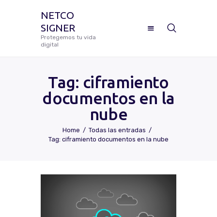
NETCO
SIGNER
NETCO SIGNER
Protegemos tu vida
digital
Protegemos tu vida digital
Tag: ciframiento
documentos en la
Manual De Uso Netco Signer
nube
¿Cómo Configurar Tu Firma
Home
Todas las entradas
Digital Certificada?
Tag: ciframiento documentos en la nube
Preguntas Frecuentes
Solicitar Soporte