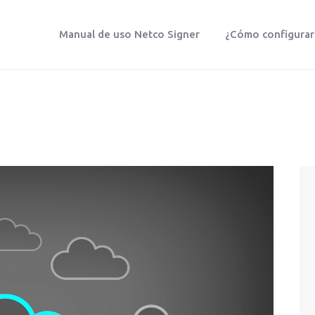
Manual de uso Netco Signer
¿Cómo configurar t
NETCO SIGNER
Protegemos tu vida digital
Manual De Uso Netco Signer
¿Cómo Configurar Tu Firma Digital
Certificada?
Preguntas Frecuentes