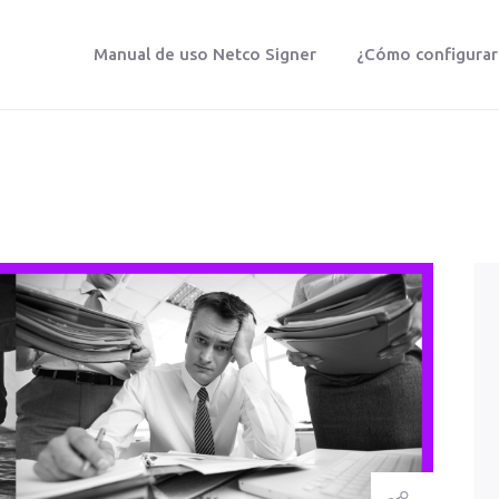
Manual de uso Netco Signer
¿Cómo configurar t
NETCO SIGNER
Protegemos tu vida digital
Manual De Uso Netco Signer
¿Cómo Configurar Tu Firma Digital
Certificada?
Preguntas Frecuentes