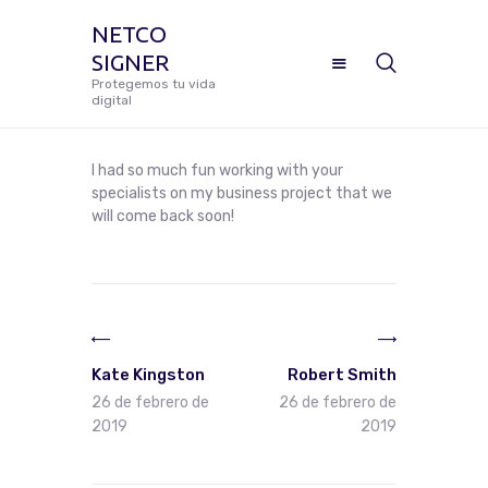
NETCO
SIGNER
NETCO SIGNER
Protegemos tu vida
digital
Protegemos tu vida digital
I had so much fun working with your
specialists on my business project that we
will come back soon!
Manual De Uso Netco Signer
¿Cómo Configurar Tu Firma
Navegación
Digital Certificada?
de
Previous
Next
Preguntas Frecuentes
entradas
post:
post:
Kate Kingston
Robert Smith
26 de febrero de
26 de febrero de
Solicitar Soporte
2019
2019