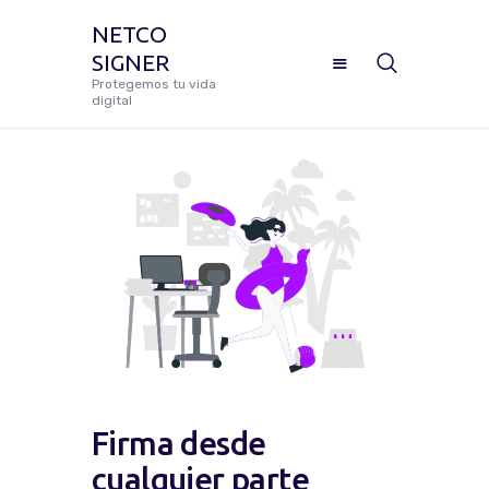
NETCO
SIGNER
NETCO SIGNER
Protegemos tu vida
digital
Protegemos tu vida digital
Manual De Uso Netco Signer
¿Cómo Configurar Tu Firma
Digital Certificada?
Preguntas Frecuentes
Solicitar Soporte
Firma desde
cualquier parte