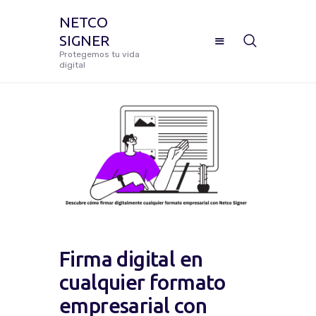
NETCO
SIGNER
NETCO SIGNER
Protegemos tu vida
digital
Protegemos tu vida digital
Manual De Uso Netco Signer
¿Cómo Configurar Tu Firma
Digital Certificada?
Preguntas Frecuentes
Firma digital en
Solicitar Soporte
cualquier formato
empresarial con