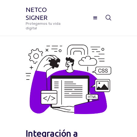
NETCO
SIGNER
NETCO SIGNER
Protegemos tu vida
digital
Protegemos tu vida digital
Manual De Uso Netco Signer
¿Cómo Configurar Tu Firma
Digital Certificada?
Preguntas Frecuentes
Solicitar Soporte
Integración a