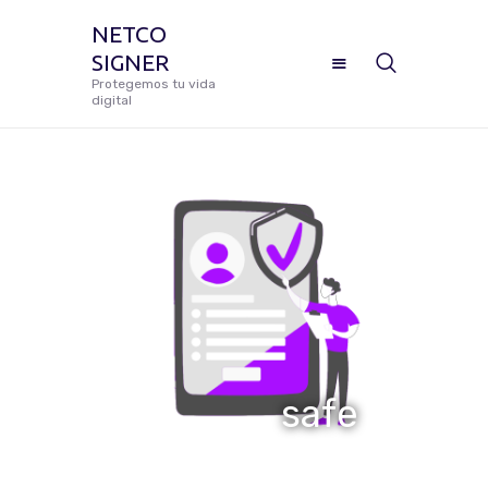
NETCO
SIGNER
NETCO SIGNER
Protegemos tu vida
digital
Protegemos tu vida digital
Manual De Uso Netco Signer
¿Cómo Configurar Tu Firma
Digital Certificada?
Preguntas Frecuentes
safe
Solicitar Soporte