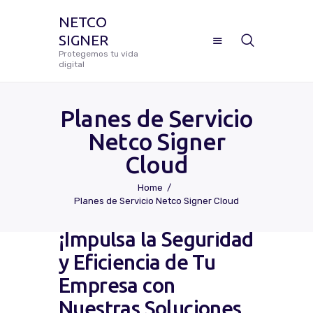
NETCO
SIGNER
NETCO SIGNER
Protegemos tu vida
digital
Protegemos tu vida digital
Planes de Servicio
Netco Signer
Manual De Uso Netco Signer
Cloud
¿Cómo Configurar Tu Firma
Home
Digital Certificada?
Planes de Servicio Netco Signer Cloud
Preguntas Frecuentes
¡Impulsa la Seguridad
y Eficiencia de Tu
Solicitar Soporte
Empresa con
Nuestras Soluciones