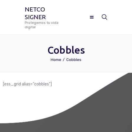
NETCO
SIGNER
NETCO SIGNER
Protegemos tu vida
digital
Protegemos tu vida digital
Cobbles
Home
Cobbles
Manual De Uso Netco Signer
¿Cómo Configurar Tu Firma
[ess_grid alias="cobbles"]
Digital Certificada?
Preguntas Frecuentes
Solicitar Soporte