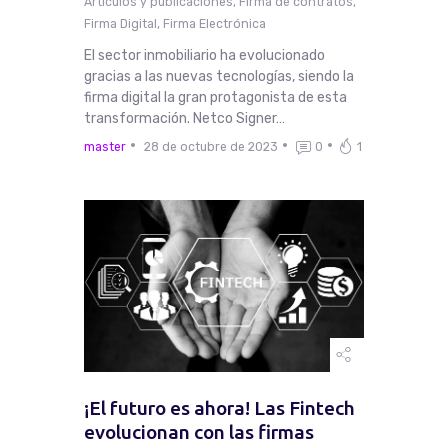
Artículos y publicaciones
,
Firma de contratos
,
Firma Digital
,
Firma Electrónica
El sector inmobiliario ha evolucionado
gracias a las nuevas tecnologías, siendo la
firma digital la gran protagonista de esta
transformación. Netco Signer…
master
28 de octubre de 2023
0
1
¡El futuro es ahora! Las Fintech
evolucionan con las firmas