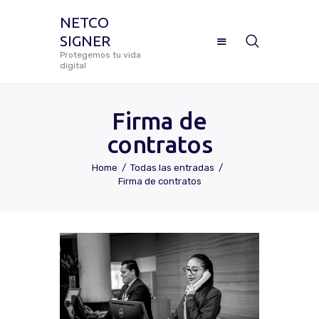
NETCO
SIGNER
NETCO SIGNER
Protegemos tu vida
digital
Protegemos tu vida digital
Firma de
contratos
Manual De Uso Netco Signer
Home
Todas las entradas
Firma de contratos
¿Cómo Configurar Tu Firma
Digital Certificada?
Preguntas Frecuentes
Solicitar Soporte