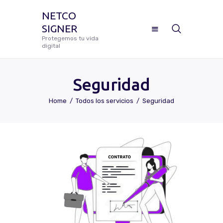
NETCO
SIGNER
NETCO SIGNER
Protegemos tu vida
digital
Protegemos tu vida digital
Seguridad
Home
Todos los servicios
Seguridad
Manual De Uso Netco Signer
¿Cómo Configurar Tu Firma
Digital Certificada?
Preguntas Frecuentes
Solicitar Soporte