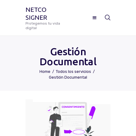
NETCO
SIGNER
NETCO SIGNER
Protegemos tu vida
digital
Protegemos tu vida digital
Gestión
Documental
Manual De Uso Netco Signer
Home
Todos los servicios
Gestión Documental
¿Cómo Configurar Tu Firma
Digital Certificada?
Preguntas Frecuentes
Solicitar Soporte