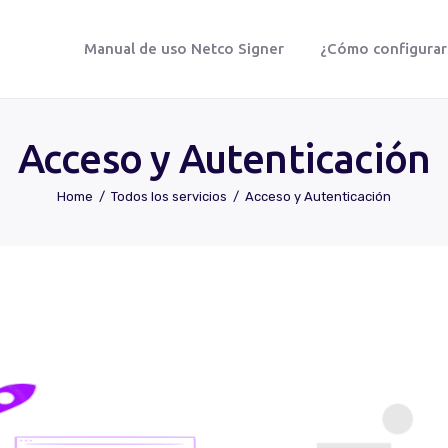
Manual de uso Netco Signer
¿Cómo configurar t
NETCO SIGNER
Protegemos tu vida digital
Acceso y Autenticación
Home
Todos los servicios
Acceso y Autenticación
Manual De Uso Netco Signer
¿Cómo Configurar Tu Firma Digital
Certificada?
Preguntas Frecuentes